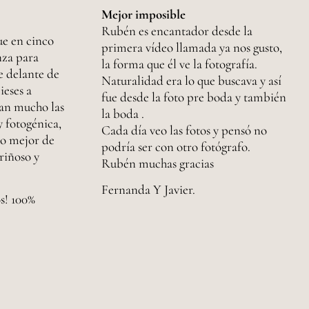
Mejor imposible
Rubén es encantador desde la
ue en cinco
primera vídeo llamada ya nos gusto,
nza para
la forma que él ve la fotografía.
e delante de
Naturalidad era lo que buscava y así
ieses a
fue desde la foto pre boda y también
tan mucho las
la boda .
y fotogénica,
Cada día veo las fotos y pensó no
lo mejor de
podría ser con otro fotógrafo.
riñoso y
Rubén muchas gracias
Fernanda Y Javier.
s! 100%