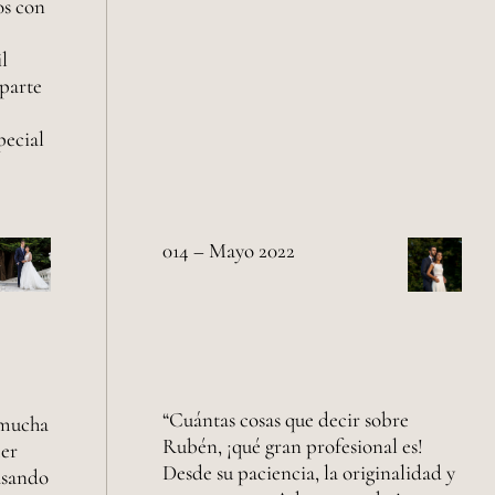
os con
l
 parte
pecial
014 – Mayo 2022
“Cuántas cosas que decir sobre
 mucha
Rubén, ¡qué gran profesional es!
cer
Desde su paciencia, la originalidad y
asando