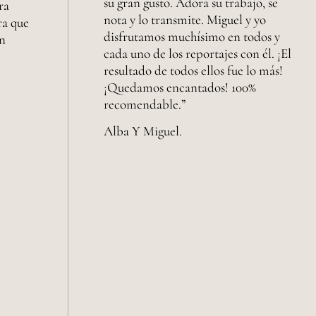
su gran gusto. Adora su trabajo, se
ra
nota y lo transmite. Miguel y yo
ra que
disfrutamos muchísimo en todos y
on
cada uno de los reportajes con él. ¡El
resultado de todos ellos fue lo más!
¡Quedamos encantados! 100%
recomendable.”
Alba Y Miguel.