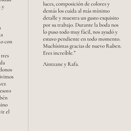
luces, composición de colores y
 y
demás los cuida al más mínimo
detalle y muestra un gusto exquisito
n
por su trabajo. Durante la boda nos
a
lo puso todo muy fácil, nos ayudó y
na
estuvo pendiente en todo momento.
do con
Muchísimas gracias de nuevo Ruben.
Eres increíble.”
tres
ada
Aintzane y Rafa.
ndonos
vivimos
vez
esoro
ubén
sino
ir el