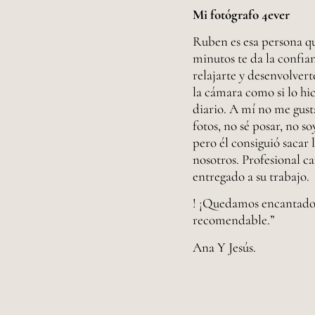
Mi fotógrafo 4ever
Ruben es esa persona q
minutos te da la confia
relajarte y desenvolvert
la cámara como si lo hic
diario. A mí no me gus
fotos, no sé posar, no so
pero él consiguió sacar 
nosotros. Profesional ca
entregado a su trabajo.
! ¡Quedamos encantado
recomendable.”
Ana Y Jesús.