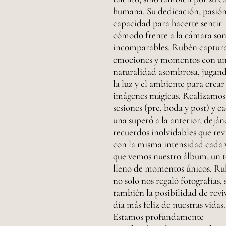
humana. Su dedicación, pasión
capacidad para hacerte sentir
cómodo frente a la cámara so
incomparables. Rubén captur
emociones y momentos con u
naturalidad asombrosa, jugan
la luz y el ambiente para crear
imágenes mágicas. Realizamos 
sesiones (pre, boda y post) y c
una superó a la anterior, dejá
recuerdos inolvidables que re
con la misma intensidad cada 
que vemos nuestro álbum, un t
lleno de momentos únicos. R
no solo nos regaló fotografías, 
también la posibilidad de reviv
día más feliz de nuestras vidas.
Estamos profundamente