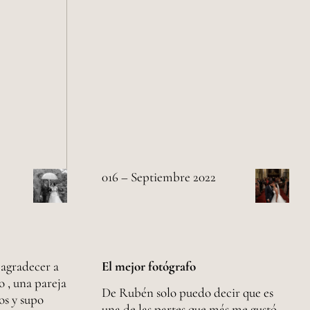
016 – Septiembre 2022
 agradecer a
El mejor fotógrafo
 , una pareja
De Rubén solo puedo decir que es
os y supo
una de las partes que más me gustó