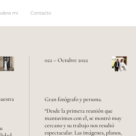
Sobre mi
Contacto
022 – Octubre 2022
nuestra
Gran fotógrafo y persona.
“Desde la primera reunión que
mantuvimos con el, se mostró muy
cercano y su trabajo nos resultó
su
espectacular. Las imágenes, planos,
alidad