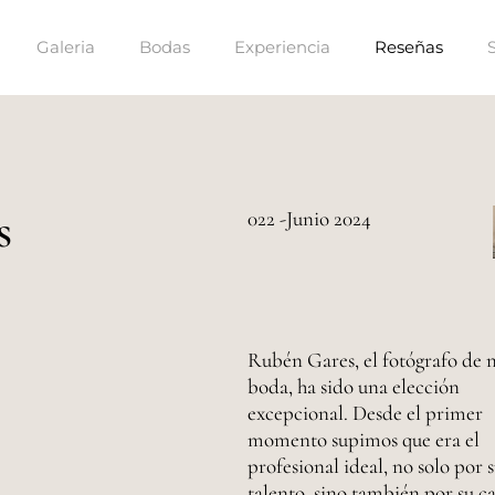
Galeria
Bodas
Experiencia
Reseñas
s
022 -Junio 2024
Rubén Gares, el fotógrafo de 
boda, ha sido una elección
excepcional. Desde el primer
momento supimos que era el
profesional ideal, no solo por 
talento, sino también por su c